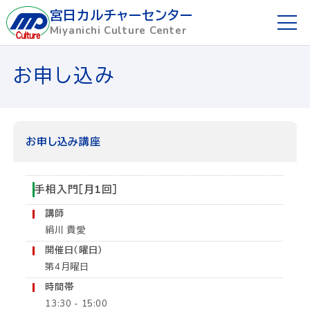
宮日カルチャーセンター
Miyanichi Culture Center
ホーム
お申し込み
ご利用ガイド
お申し込み方法
お申し込み講座
講座を探す
手相入門［月1回］
講師
講師募集
絹川 貴愛
開催日（曜日）
懇話会
第4月曜日
時間帯
宮日めばえ教室
13:30 - 15:00