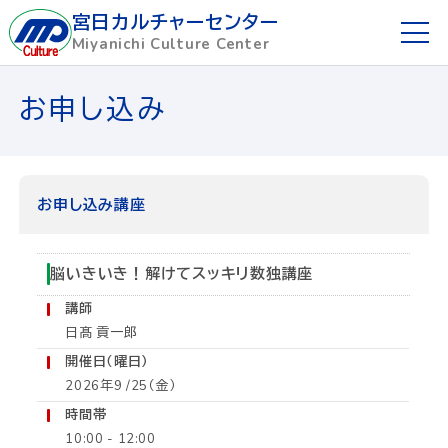
宮日カルチャーセンター
Miyanichi Culture Center
ホーム
お申し込み
ご利用ガイド
お申し込み方法
お申し込み講座
講座を探す
脳いきいき！解けてスッキリ数独講座
講師
講師募集
日髙 貢一郎
開催日（曜日）
懇話会
2026年9 /25（金）
時間帯
宮日めばえ教室
10:00 - 12:00