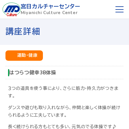
宮日カルチャーセンター
Miyanichi Culture Center
ホーム
講座詳細
ご利用ガイド
運動・健康
お申し込み方法
はつらつ健幸3B体操
講座を探す
３つの道具を使う事により、さらに筋力・持久力がつきま
講師募集
す。
ダンスや遊びも取り入れながら、仲間と楽しく体操が続け
懇話会
られるように工夫しています。
宮日めばえ教室
長く続けられる方もとても多い、元気のでる体操です♪