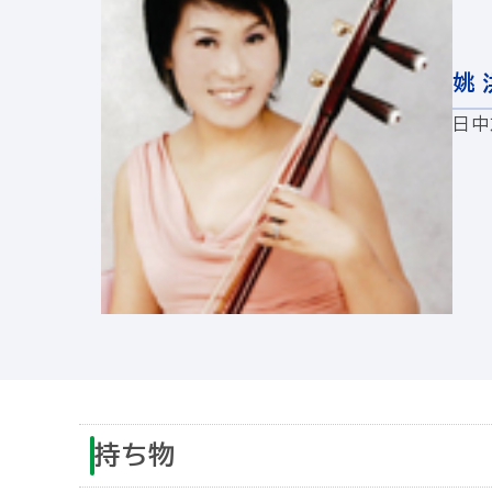
姚 
日中
持ち物