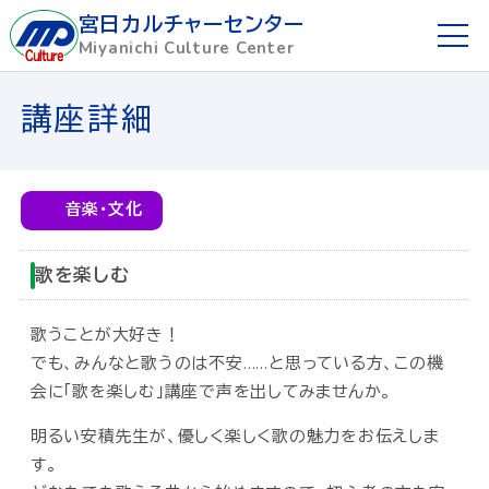
宮日カルチャーセンター
Miyanichi Culture Center
ホーム
講座詳細
ご利用ガイド
音楽・文化
お申し込み方法
歌を楽しむ
講座を探す
歌うことが大好き！
講師募集
でも、みんなと歌うのは不安……と思っている方、この機
会に「歌を楽しむ」講座で声を出してみませんか。
懇話会
明るい安積先生が、優しく楽しく歌の魅力をお伝えしま
す。
宮日めばえ教室