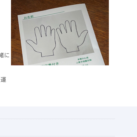
緒に
、運