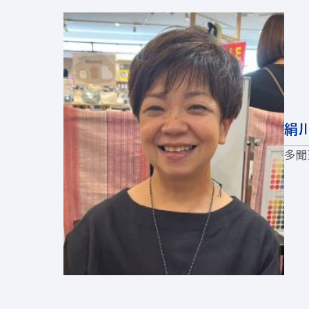
絹川
多聞