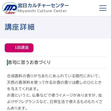
宮日カルチャーセンター
Miyanichi Culture Center
ホーム
講座詳細
ご利用ガイド
1回講座
お申し込み方法
香司に習うお香づくり
講座を探す
合成香料の香りがちまたにあふれている現代において、
講師募集
天然の香原料を使って作るお香の香りは癒しのひととき
を与えてくれます。
懇話会
お香というと、仏事などで使うイメージがありますが、虫
よけやフレグランスなど、日常生活で使えるものもたくさ
宮日めばえ教室
んあります。